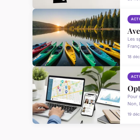
ACT
Ave
Les s
Franç
18 dé
ACT
Opt
Pour 
Non, l
19 dé