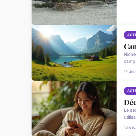
ACT
Cam
Niché
campi
17 dé
ACT
Déc
Le se
utilis
18 dé