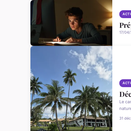
ACT
Pré
17/04/
ACT
Déc
Le ca
natur
31 dé