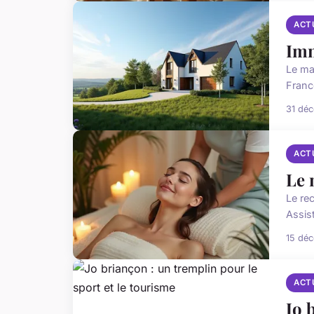
ACT
Imm
Le ma
Franc
31 dé
ACT
Le 
Le re
Assis
15 dé
ACT
Jo 