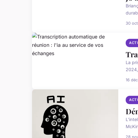
Brian
durab
30 oc
ACT
Tra
La pr
2024, 
16 dé
ACT
Dém
L'inte
McKin
28 no