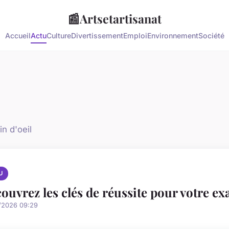
📰
Artsetartisanat
Accueil
Actu
Culture
Divertissement
Emploi
Environnement
Société
in d'oeil
U
ouvrez les clés de réussite pour votre e
/2026 09:29