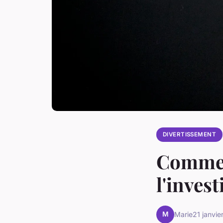
DIVERTISSEMENT
Comment
l'inves
M
Marie
21 janvi