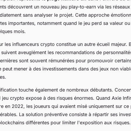
s découvrent un nouveau jeu play-to-earn via les réseaux
diatement sans analyser le projet. Cette approche émotionn
tes importantes, notamment quand le jeu perd sa valeur ou 
lques mois.
ur les influenceurs crypto constitue un autre écueil majeur
 suivent aveuglément les recommandations de personnalités
dernières sont souvent rémunérées pour promouvoir certains
 peut mener à des investissements dans des jeux non viab
es.
sification touche également de nombreux débutants. Concen
ul jeu crypto expose à des risques énormes. Quand Axie Infi
re en 2022, les joueurs qui avaient misé uniquement sur ce 
érables. La solution préventive consiste à répartir ses inve
blockchains différentes pour limiter l'exposition aux risques.