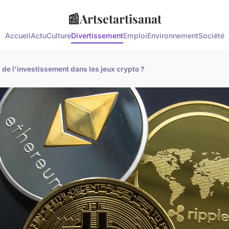
📰
Artsetartisanat
Accueil
Actu
Culture
Divertissement
Emploi
Environnement
Société
de l'investissement dans les jeux crypto ?