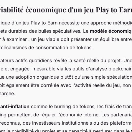
viabilité économique d'un jeu Play to Ear
ique d'un jeu Play to Earn nécessite une approche méthod
jets durables des bulles spéculatives. Le
modèle économiq
r à examiner : un jeu viable doit présenter un équilibre ent
es mécanismes de consommation de tokens.
ateurs actifs quotidiens révèle la santé réelle du projet. Un
able et engagée, mesurable via les outils d'analyse blockch
e une adoption organique plutôt qu'une simple spéculation
it également être corrélée avec l'activité réelle du jeu, non
arché.
nti-inflation
comme le burning de tokens, les frais de tran
ing permettent de réguler l'économie interne. Les partenaria
reconnus, des investisseurs institutionnels ou des platefor
t la crédibilité du projet et sa capacité à perdurer dans le