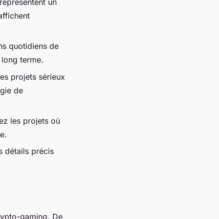
 représentent un
ffichent
ns quotidiens de
 long terme.
es projets sérieux
égie de
ez les projets où
e.
 détails précis
rypto-gaming. De