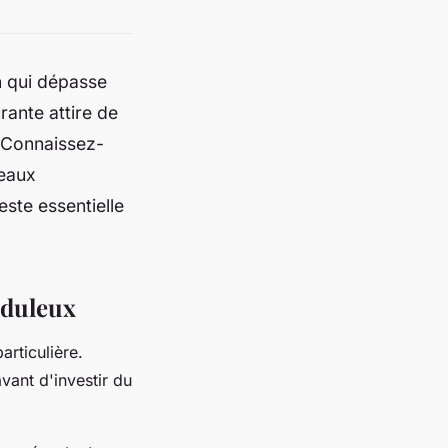
n qui dépasse
ante attire de
. Connaissez-
veaux
ste essentielle
uduleux
articulière.
vant d'investir du