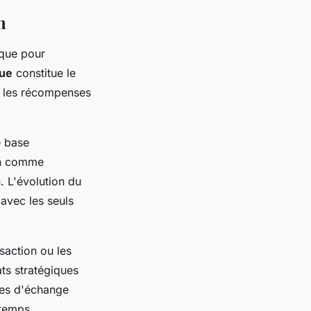
n
ique pour
ue
constitue le
re les récompenses
e base
ain comme
. L'évolution du
 avec les seuls
saction ou les
ts stratégiques
mes d'échange
 temps.