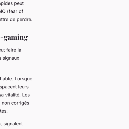
apides peut
MO (fear of
ttre de perdre.
to-gaming
t faire la
s signaux
fiable. Lorsque
spacent leurs
 vitalité. Les
 non corrigés
tes.
, signalent