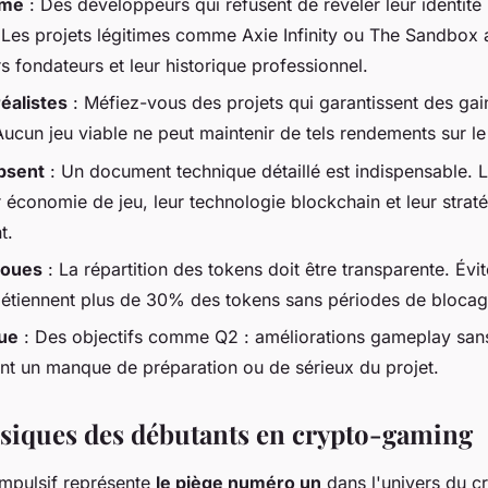
yme
: Des développeurs qui refusent de révéler leur identité
 Les projets légitimes comme Axie Infinity ou The Sandbox a
rs fondateurs et leur historique professionnel.
éalistes
: Méfiez-vous des projets qui garantissent des gai
ucun jeu viable ne peut maintenir de tels rendements sur le
bsent
: Un document technique détaillé est indispensable. L
r économie de jeu, leur technologie blockchain et leur strat
t.
loues
: La répartition des tokens doit être transparente. Évit
détiennent plus de 30% des tokens sans périodes de blocag
ue
: Des objectifs comme Q2 : améliorations gameplay sans
nt un manque de préparation ou de sérieux du projet.
ssiques des débutants en crypto-gaming
impulsif représente
le piège numéro un
dans l'univers du c