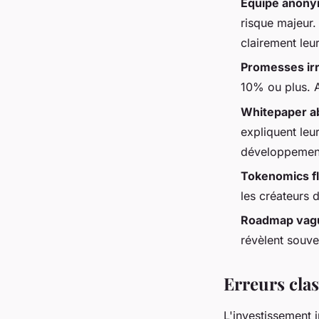
Équipe anon
risque majeur.
clairement leu
Promesses irr
10% ou plus. A
Whitepaper a
expliquent leu
développemen
Tokenomics f
les créateurs 
Roadmap vag
révèlent souve
Erreurs cla
L'investissement 