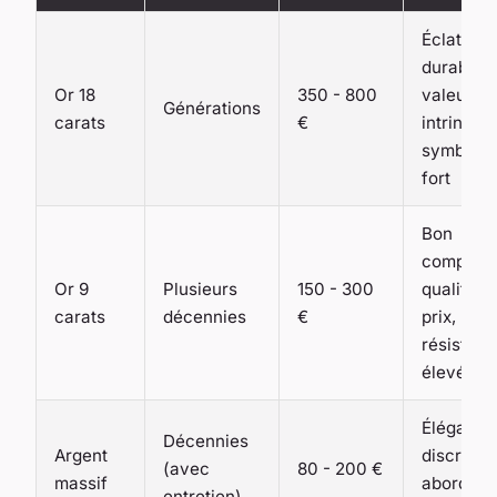
Éclat
durable,
Or 18
350 - 800
valeur
Générations
carats
€
intrinsèq
symbole
fort
Bon
comprom
Or 9
Plusieurs
150 - 300
qualité-
carats
décennies
€
prix,
résistan
élevée
Élégance
Décennies
Argent
discrète,
(avec
80 - 200 €
massif
abordabl
entretien)