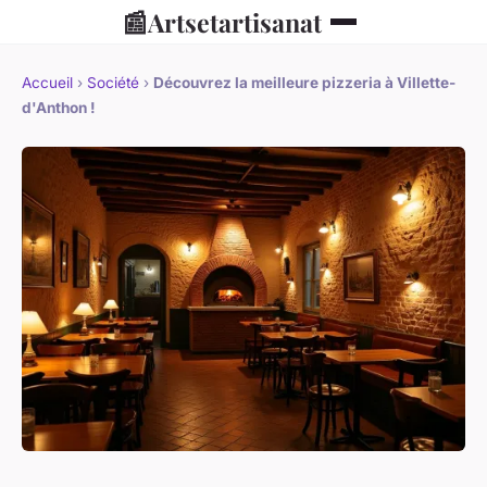
📰
Artsetartisanat
Accueil
›
Société
›
Découvrez la meilleure pizzeria à Villette-
d'Anthon !